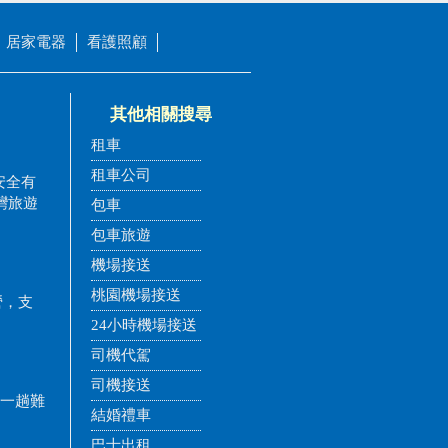
居家電器
看護照顧
其他相關搜尋
租車
租車公司
安全有
灣旅遊
包車
包車旅遊
機場接送
桃園機場接送
營，支
24小時機場接送
司機代駕
司機接送
有一趟難
結婚禮車
巴士出租