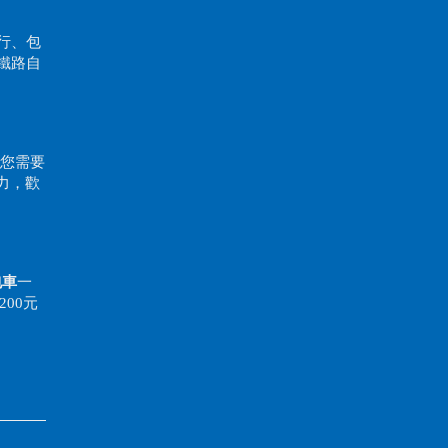
行、包
林鐵路自
當您需要
力，歡
包車
一
200元