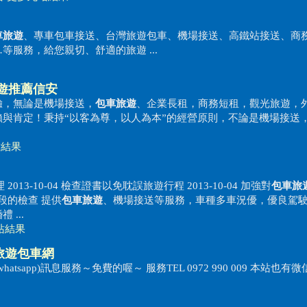
車旅遊
、專車包車接送、台灣旅遊包車、機場接送、高鐵站接送、商
服務，給您親切、舒適的旅遊 ...
遊推薦信安
驗，無論是機場接送，
包車旅遊
、企業長租，商務短租，觀光旅遊，
與肯定！秉持“以客為尊，以人為本”的經營原則，不論是機場接送
站結果
2013-10-04 檢查證書以免耽誤旅遊行程 2013-10-04 加強對
包車旅
路段的檢查 提供
包車旅遊
、機場接送等服務，車種多車況優，優良駕
...
站結果
旅遊包車網
hatsapp)訊息服務～免費的喔～ 服務TEL 0972 990 009 本站也有