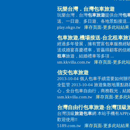
玩樂台灣．台灣
包車旅遊
玩樂台灣．台灣
包車旅遊
提供台灣
包
送、一日遊、多日遊、各地景點接送…等
play.okgo.tw
庫存頁面
-
更多此站結果
包車旅遊
,機場接送-台北
租車
旅
經過多年發展，擁有豐富包車服務經
送或婚宴喜慶禮車，皆贏得顧客的信賴
租車
旅遊，結婚禮車等多項 ...
sm.kkvilla.com.tw
庫存頁面
-
更多此
信安
包車旅遊
2013-10-04 個人包車手續需要如何辦理 
全監管 2013-10-04 旅遊集散地重點
心，全台包車自由行，商務觀光，結婚禮 
ssm.kkvilla.com.tw
庫存頁面
-
更多此
台灣自由行
包車旅遊
-台灣頂級
台灣頂級
旅遊包車
網 本站手機有APP(w
歡迎使用!!
5189.com.tw
庫存頁面
-
更多此站結果