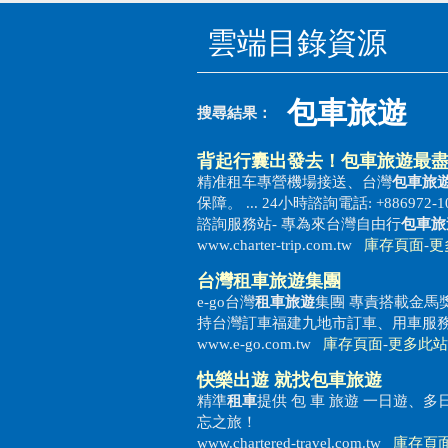
雲端目錄資源
包車旅遊
搜尋結果：
背起行囊出發去！
包車旅遊
最盡
精准租车專營機場接送、台灣
包車旅
保障。 ... 24小時諮詢電話: +886972-
諮詢服務站- 專為來台灣自由行
包車旅
www.charter-trip.com.tw
庫存頁面
-
更
台灣
租車旅遊
集團
e-go台灣
租車旅遊
集團 專責搭載金馬
持台灣訂車福建九地市訂車、用車服務。 1.
www.e-go.com.tw
庫存頁面
-
更多此站
快樂出遊 就找
包車旅遊
精準
租車
提供 包 車 旅遊 一日遊、
忘之旅！
www.chartered-travel.com.tw
庫存頁