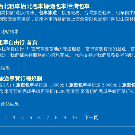
台北
租車
∣台北
包車
∣
旅遊包車
∣台灣
包車
|親切|舒適|人情味、
包車旅遊
、接送服務、台灣旅遊包車、租车自由
後座強制繫安全帶規定，搭乘本車請務必繫上安全帶以免受罰!! 阿里山森
多此站結果
租車
自由行-首頁
做租车自由行 ！ 當您需要當地的導遊服務，當您需要貨物的遞送，
協助，我們都秉持服務的心幫您完成。 您的支持是我們服務提昇的動
站結果
蓮旅遊導覽行程規劃
人) 1.
旅遊包車
半日遊 1,800元 1.
旅遊包車
半日遊 2,000元 2.
旅遊
00元 來電預約完成手續再享折扣200元優惠 來電預約完成手續再享折扣
多此站結果
2
3
4
5
6
7
8
9
10
下一頁