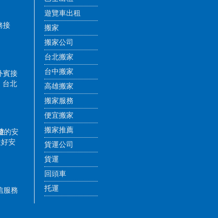
遊覽車出租
務接
搬家
搬家公司
台北搬家
台中搬家
外賓接
，台北
高雄搬家
搬家服務
便宜搬家
搬家推薦
遊
的安
駛好安
貨運公司
貨運
回頭車
托運
微信服務