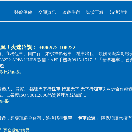
醫療保健
交通資訊
旅遊住宿
裝潢工程
清潔消毒
興！火速洽詢： +886972-108222
遊
、商務包車、自由行、婚紗攝影包車、禮車出租，最優良職業司機
108222 APP&LINE&微信：APP手機為0915-151713 「精準
租車
」台
遊
...
多此站結果
獎藝人、貴賓。 福建天下行
租車
行遍天下 天下行
租車
與e-go合作經
榮穫ISO 9001:2000品質管理系統驗證 ...
結果
多日遊，想要玩遍全台灣，選擇精準
租車
「
包車旅遊
」 隊保證讓您擁
面
-
更多此站結果