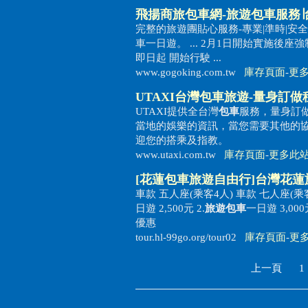
飛揚商旅
包車
網-
旅遊包車
服務∣
完整的旅遊團貼心服務-專業|準時|安全
車一日遊。 ... 2月1日開始實施
即日起 開始行駛 ...
www.gogoking.com.tw
庫存頁面
-
更
UTAXI台灣
包車旅遊
-量身訂做
UTAXI提供全台灣
包車
服務，量身訂
當地的娛樂的資訊，當您需要其他的
迎您的搭乘及指教。
www.utaxi.com.tw
庫存頁面
-
更多此
[花蓮
包車旅遊
自由行]台灣花
車款 五人座(乘客4人) 車款 七人座(乘客6
日遊 2,500元 2.
旅遊包車
一日遊 3,0
優惠
tour.hl-99go.org/tour02
庫存頁面
-
更
上一頁
1