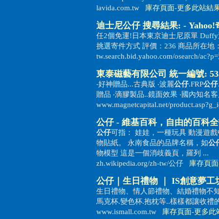
lavida.com.tw
庫存頁面
-
更多此站結
迪士尼
公仔
搜尋結果: - Yaho
任2個免運!日本東京迪士尼原單 Duffy達
挑選寄件方式 評價：236 商品所在地： 台
tw.search.bid.yahoo.com/osearch
東泰磁藝有限公司 統一編號: 533
‧好神贈品...古典版 ‧波麗
公仔
.FRP
公仔
贈品 ‧滴膠製品..鏡面效果 ‧國內知名客
www.magnetcapital.net/product.asp?g
公仔
- 維基百科，自由的百科
公仔
可指： 娃娃，一種玩具 動漫遊戲
物貼紙。 永南食品的品牌名稱，如
公
物模型 這是一個消歧義頁，羅列 ...
zh.wikipedia.org/zh-tw/公仔
庫存頁面
公仔
｜生日禮物 ｜ IS創意夢工
生日禮物、情人節禮物、結婚禮物不知
馬克杯.變色杯.抱枕等..樣樣都讓收禮
www.ismall.com.tw
庫存頁面
-
更多此