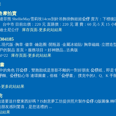
果
o!奇摩拍賣
菲熊 ShellieMay雪莉玫14cm別針吊飾掛飾娃娃
公仔
賣方：下標後
中市 目前出價：220 元 直購價：220 元 運 費：60 元-5 天 15 小
/ac?p=迪士尼公仔
庫存頁面
-
更多此站結果
04185
..現代版 ‧胸章 ‧徽章 ‧鑰匙圈 ‧開瓶器 ‧金屬冰箱貼/ 胸章磁鐵 ‧立體
戶的製品 首頁 > 服務項目 > 好神贈品...古典版
_id=22
庫存頁面
-
更多此站結果
全書
中的角色 孖
公仔
，雙胞胎或是形影不離的一對好朋友
公仔
紙，即是
仔
麵、
公仔
點心等 連環圖畫，俗稱「
公仔
書」 撲克中的J、Q、K 手
-
更多此站結果
坊
道要送什麼東西好嗎？IS創意夢工坊提供照片製作
公仔
.Q版圖像.轉
的朋友感到驚喜，是您送禮的 ...
站結果