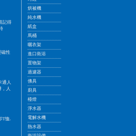
烘被機
純水機
請記得
紙盒
時
馬桶
曬衣架
造型磁性
進口衛浴
置物架
過濾器
佛具
卡通人
辦，人
廚具
檯燈
淨水器
電解水機
印T恤.
熱水器
衛浴設備