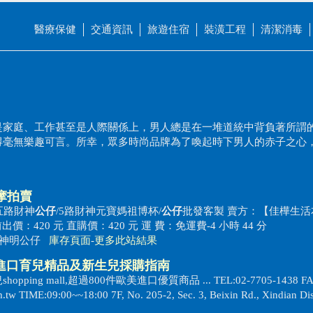
醫療保健
交通資訊
旅遊住宿
裝潢工程
清潔消毒
是家庭、工作甚至是人際關係上，男人總是在一堆道統中背負著所謂
得毫無樂趣可言。所幸，眾多時尚品牌為了喚起時下男人的赤子之心
奇摩拍賣
五路財神
公仔
/5路財神元寶媽祖博杯/
公仔
批發客製 賣方：【佳樺生活
價：420 元 直購價：420 元 運 費：免運費-4 小時 44 分
ac?p=神明公仔
庫存頁面
-
更多此站結果
歐美進口育兒精品及新生兒採購指南
 mall,超過800件歐美進口優質商品 ... TEL:02-7705-1438 FAX
 TIME:09:00~~18:00 7F, No. 205-2, Sec. 3, Beixin Rd., Xindian Dis