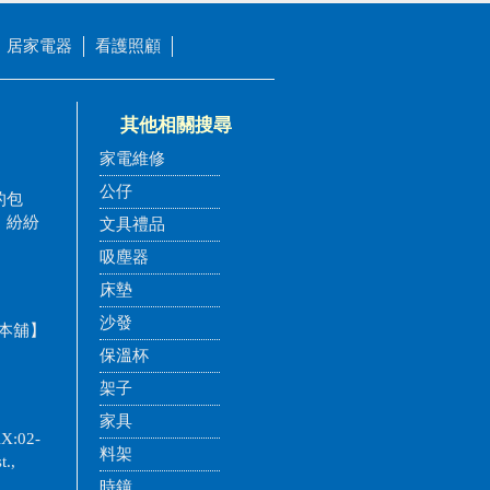
居家電器
看護照顧
其他相關搜尋
家電維修
公仔
的包
，紛紛
文具禮品
吸塵器
床墊
沙發
本舖】
保溫杯
架子
家具
:02-
料架
t.,
時鐘