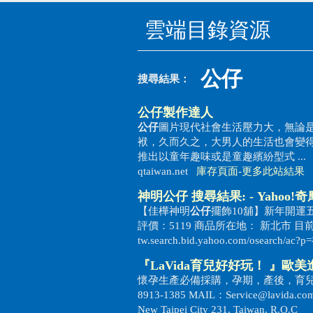
雲端目錄資源
公仔
搜尋結果：
公仔
製作達人
公仔
圖片現代社會生活壓力大，無論
袱，久而久之，大男人的生活也會變
推出以童年趣味或是童趣繽紛型式 ...
qtaiwan.net
庫存頁面
-
更多此站結果
神明
公仔
搜尋結果: - Yahoo!
【佳樺神明
公仔
擺飾10舖】新年開運
評價：5119 商品所在地： 新北市 目前出
tw.search.bid.yahoo.com/osearch/
『LaVida育兒好好玩！ 』
懷孕生產必備採購，孕期，產後，育兒shopping
8913-1385 MAIL：Service@lavida.com.tw
New Taipei City 231, Taiwan, R.O.C