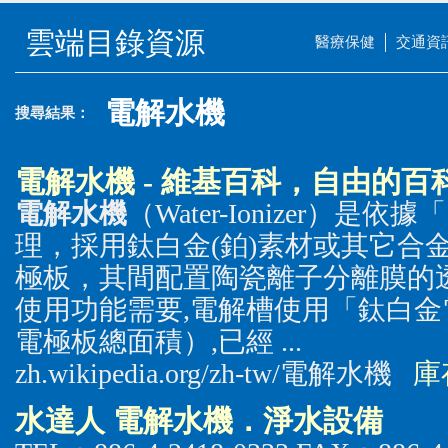
雲端目錄資源
醫療保健
交通資
電解水機
搜尋結果：
電解水機
- 維基百科，自由的百
電解水機
（Water-Ionizer）
理，採用鈦白金(鉑)素材或其它合
極板，其間配置陶瓷離子分離膜的
使用功能需要,電解槽使用「鈦白金
電極板總面積）,已經 ...
zh.wikipedia.org/zh-tw/電解水機
庫
水達人
電解水機
．淨水設備