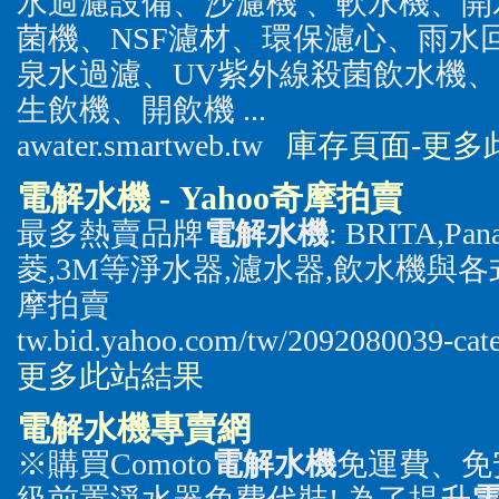
水過濾設備、沙濾機 、軟水機、
菌機、NSF濾材、環保濾心、雨水
泉水過濾、UV紫外線殺菌飲水機
生飲機、開飲機 ...
awater.smartweb.tw
庫存頁面
-
更多
電解水機
- Yahoo奇摩拍賣
最多熱賣品牌
電解水機
: BRITA,P
菱,3M等淨水器,濾水器,飲水機與各式
摩拍賣
tw.bid.yahoo.com/tw/2092080039-cat
更多此站結果
電解水機
專賣網
※購買Comoto
電解水機
免運費、免