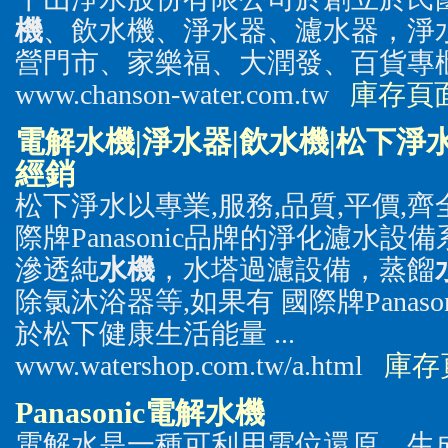
機
、飲水機、淨水器、濾水器，淨水
營門市、家樂福、大潤發、百貨專櫃等
www.chanson-water.com.tw
庫存頁
電解水機
|淨水器|飲水機|松下淨
經銷
松下淨水以專業,服務,品質,平價,
際牌Panasonic品牌的淨化濾水設
滲透純
水機
，水塔過濾設備，蒸餾
除氯沐浴器等,如果有 國際牌Panas
於松下健康生活能量 ...
www.watershop.com.tw/a.html
庫存
Panasonic
電解水機
電解水是一種可利用電位還原，生