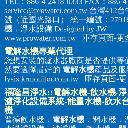
TEL：886-4-2418-0333 FAX：886-4-
service@prowater.com.tw 
號（近國光路口） 統一編號：279164
機
．淨水設備 Designed by JW
www.prowater.com.tw
庫存頁面
-
更
電解水機
專業代理
您想安裝的濾水器廠商是否提供等
然要選擇最好的
電解水機
產品及服
lysis.krmonitor.com.tw
庫存頁面
-
更
福隆昌淨水::
電解水機
-飲水機-
濾淨化設備系統-能量水機-飲水台
機
普德飲水機．
電解水機
．開水機．