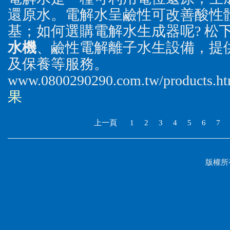
還原水。電解水呈鹼性可改善酸性
基；如何選購電解水生成器呢? 松
水機
、鹼性電解離子水生設備，提
及保養等服務。
www.0800290290.com.tw/products.
果
上一頁
1
2
3
4
5
6
7
東
版權所有
港
民
宿-
東
港
檸
檬