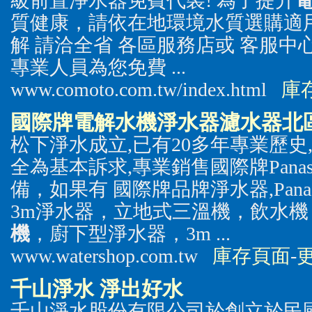
級前置淨水器免費代裝! 為了提升
質健康，請依在地環境水質選購適
解 請洽全省 各區服務店或 客服中心080
專業人員為您免費 ...
www.comoto.com.tw/index.html
庫
國際牌
電解水機
淨水器濾水器北
松下淨水成立,已有20多年專業歷史,
全為基本訴求,專業銷售國際牌Pana
備，如果有 國際牌品牌淨水器,Panaso
3m淨水器，立地式三溫機，飲水
機
，廚下型淨水器，3m ...
www.watershop.com.tw
庫存頁面
-
千山淨水 淨出好水
千山淨水股份有限公司於創立於民國