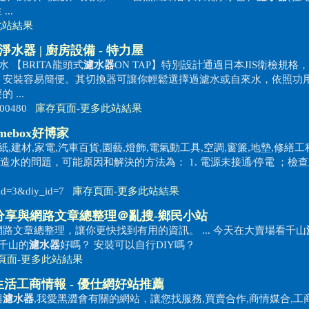
..
此站結果
、淨水器 | 廚房設備 - 特力屋
好水 【BRITA龍頭式
濾水器
ON TAP】特別設計通過日本JIS衛檢規格
，安裝容易簡便。其切換器可讓你輕鬆選擇過濾水或自來水，依照功
...
d/100480
庫存頁面
-
更多此站結果
mebox好博家
,壁紙,建材,家電,汽車百貨,園藝,燈飾,電氣動工具,空調,窗簾,地墊,修繕工
造水的問題，可能原因和解決的方法為： 1. 電源未接通∕停電 ；檢
cid=3&diy_id=7
庫存頁面
-
更多此站結果
分享與網路文章總整理＠亂搜-鄉民小站
路文章總整理，讓你更快找到有用的資訊。 ... 今天在大賣場看千山
有千山的
濾水器
好嗎？ 安裝可以自行DIY嗎？
頁面
-
更多此站結果
生活工商情報 - 優仕網好站推薦
與
濾水器
,我愛黑澀會有關的網站，讓您找服務,買賣合作,商情媒合,工