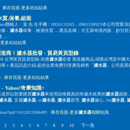
水器
庫存頁面
-
更多此站結果
水質,保養,組裝
erMachine)聯絡人：葉 先 生手機：0926135265．0981530923本公司營業
維修．
濾水器
保養．檢測水質 ... 產品名稱：大王尿布境內版，妙兒舒
..
-
更多此站結果
製造商！
濾水器
批發 - 貿易黃頁型錄
2B 台灣黃頁貿易型錄-供應
濾水器
批發 製造廠商品,採購台灣及中國
廠商＋產品訊息介紹,提供企業免費刊登廣告銷售「
濾水器
」公司貿易
ml
庫存頁面
-
更多此站結果
器
- Yahoo!奇摩知識+
味道所以想要購買
濾水器
來使用請推薦真的有濾水效果的
濾水器
謝謝 .
濾水器
, 安麗
濾水器
, ro
濾水器
,
濾水器
原理,
濾水器
濾心, 3m
濾水器
,
estion?qid=1612021506485
庫存頁面
-
更多
濾水器
相關知識
2
3
4
5
6
7
8
9
10
下一頁