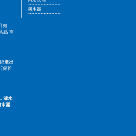
濾水器
項目如
柔點 需
大陸進出
行銷推
..
濾水
濾水器