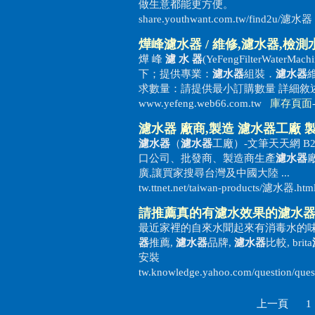
做生意都能更方便。
share.youthwant.com.tw/find2u/濾
燁峰
濾水器
/ 維修,
濾水器
,檢測
燁 峰
濾 水 器
(YeFengFilterWat
下；提供專業：
濾水器
組裝．
濾水器
求數量：請提供最小訂購數量 詳細敘述 .
www.yefeng.web66.com.tw
庫存頁面
濾水器
廠商,製造
濾水器
工廠 
濾水器
（
濾水器
工廠）-文筆天天網 B
口公司、批發商、製造商生產
濾水器
廣,讓買家搜尋台灣及中國大陸 ...
tw.ttnet.net/taiwan-products/濾水器.ht
請推薦真的有濾水效果的
濾水
最近家裡的自來水聞起來有消毒水的
器
推薦,
濾水器
品牌,
濾水器
比較, brita
安裝
tw.knowledge.yahoo.com/question/qu
上一頁
1