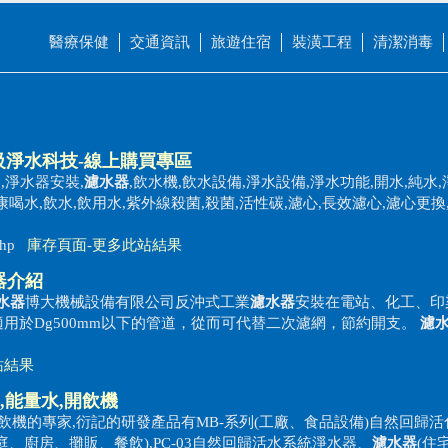
醫療保健
交通資訊
旅遊住宿
裝潢工程
清潔消毒
界級淨水科技-線上購買專區
,淨水器安裝,
濾水器
,飲水機,飲水設備,淨水設備,淨水功能,開水,純水,
康喝水,飲水,飲用水,紫外線殺菌,殺菌,活性碳,濾心,長效濾心,濾心更換
.php
庫存頁面
-
更多此站結果
器
介紹
水器
博大機械設備有限公司反沖式工業
濾水器
安裝在電站、化工、印
用於Dg500mm以下的管道，從而可代替二次濾網，節約開支。
濾
站結果
,能量水,開飲機
生飲機的專家,衍記的研發產品有MB-系列(工廠、食品設備)自然回歸活
(家庭、廚房、攤販、餐飲),PC-03自然回歸活水系統淨水器、
濾水器
(住