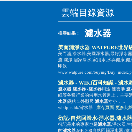
雲端目錄資源
濾水器
搜尋結果：
美而浦淨水器-WATPURE世
美而浦,淨水器,美國淨水器,最好淨水器
濾,濾淨,居家淨水,家用水,水與健康,健
即飲
www.watpure.com/buying/Buy_index
濾水器
- WIKI百科知識 -
濾水
濾水器
濾水器
-
濾水器
用途 連雲港
濾
紙等各種行業的供用水管道上，主要適
水器
優點 1:外型尺
濾水器
寸小，...
wikipps.hk/濾水器
庫存頁面
-
更多此
衍記-自然回歸水-淨水器,
濾水器
衍記是水的專家也是
濾水器
,淨水器,
的
濾水器
,MB-300自然回歸淨水器 