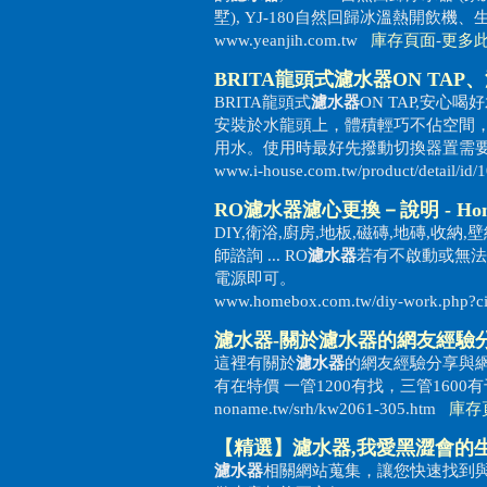
墅), YJ-180自然回歸冰溫熱開飲機、生 .
www.yeanjih.com.tw
庫存頁面
-
更多
BRITA龍頭式
濾水器
ON TAP
BRITA龍頭式
濾水器
ON TAP,安心喝
安裝於水龍頭上，體積輕巧不佔空間
用水。使用時最好先撥動切換器置需要的 
www.i-house.com.tw/product/detail/i
RO
濾水器
濾心更換－說明 - Ho
DIY,衛浴,廚房,地板,磁磚,地磚,收納
師諮詢 ... RO
濾水器
若有不啟動或無法
電源即可。
www.homebox.com.tw/diy-work.php?
濾水器
-關於
濾水器
的網友經驗
這裡有關於
濾水器
的網友經驗分享與網
有在特價 一管1200有找，三管1600
noname.tw/srh/kw2061-305.htm
庫存
【精選】
濾水器
,我愛黑澀會的
濾水器
相關網站蒐集，讓您快速找到