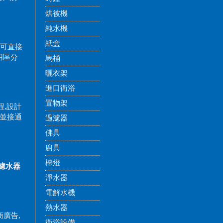
烘被機
純水機
紙盒
，可直接
用區分
馬桶
曬衣架
進口衛浴
置物架
程,設計
查並接通
過濾器
佛具
廚具
檯燈
濾水器
淨水器
電解水機
熱水器
商廣告,
衛浴設備