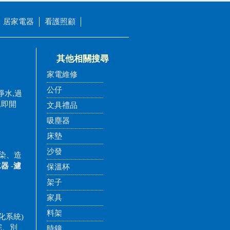
居家電器
看護照顧
其他相關搜尋
家電維修
公仔
淨水,過
,即開
文具禮品
吸塵器
床墊
沙發
染、造
水器
-
濾
保溫杯
架子
家具
料架
化系統)
宅、別
時鐘