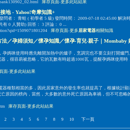
itibank130902_02.html
庫存頁面
-
更多此站結果
接地 - Yahoo!奇摩知識+
問者： 青蛙 ( 初學者 5 級) 發問時間： 2009-07-18 02:45:00 解
( 共有 0 人贊助) 回答： 3 評論： 0 ...
estion?qid=1509071801204
庫存頁面
-
更多
居家電器
相關知識
法／孕婦須知／懷孕知識／懷孕‧育兒‧親子｜Mombaby 
強，孕媽咪使用時應先離開加熱中的爐子，烹調完也不要立刻打開爐門。 
器，很容易被忽略，它的瓦數有時超過1000瓦，提醒孕媽咪使用時
頁面
-
更多此站結果
家使用電器種類相當的多，因此居家意外的發生率也就提高了，根據統計顯
死亡原因的榜內，當然，大多數的意外死亡原因為車禍，但不可忽略
5.htm
庫存頁面
-
更多此站結果
2
3
4
5
6
7
8
9
10
下一頁