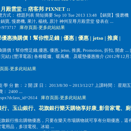
殿雲堂 :: 痞客邦 PIXNET ::
瀏覽方式： 標題列表 簡短摘要 Sep 10 Tue 2013 13:48 【鍋寶】慢磨
...) 鍋寶, 慢磨機, 果汁, 楊桃, 原汁 神州至尊月殿雲堂 發表在 ...
ory/973717
庫存頁面
-
更多此站結果
優惠換購價！幫你慳足錢 | 優惠 | 優惠 | jetso | 推廣 |
！幫你慳足錢,優惠, 優惠, jetso, 推廣, Promotion, 折扣, 開倉 ...
8日完結) [豐澤電器] 各種暖爐、暖風機、及暖墊優惠推介 (2012年12月
頁面
-
更多此站結果
分 數： 2 開 課 日： 2013/8/30 ~ 2013/12/27 上課時間： 星期
 2400 ...
.aspx?dclass_id=2614
庫存頁面
-
更多此站結果
銀行、玉山銀行、花旗銀行樂天購物享好康_影音家電、
花旗銀行推出購物優惠，只要在樂天市場購物就可享有分期優惠，還
用品，多項電視、冰箱 ...