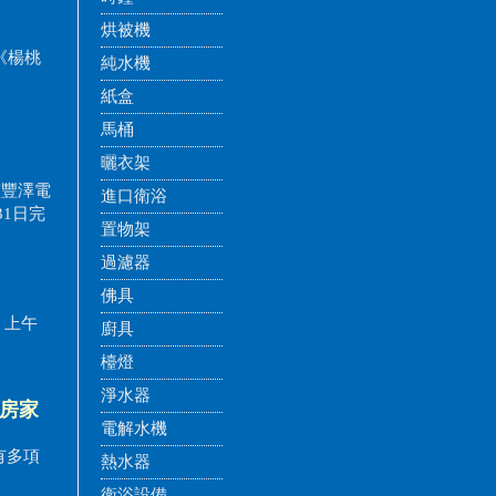
烘被機
機《楊桃
純水機
紙盒
馬桶
曬衣架
 [豐澤電
進口衛浴
31日完
置物架
過濾器
佛具
五 上午
廚具
檯燈
淨水器
廚房家
電解水機
有多項
熱水器
衛浴設備