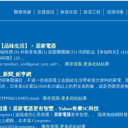
醫療保健
交通資訊
旅遊住宿
裝潢工程
清潔消毒
品【品味生活】 >
居家電器
 惜福特價 (9) 外島享免運(5) 就愛團團賺(35) 沖調飲品【幸福時光】(42
】(26 ...
on=product_sort&prod_sort_uid=...
庫存頁面
-
更多此站結果
器
_新聞_鉅亨網
變得琳瑯滿目，不過一些表面看上去能給生活帶來很大便利的家電，
，日本某it企業以1000名20歲以上的男女為對象，就是否購買過
KIUTPNM21XMIY.shtml
庫存頁面
-
更多此站結果
意相通！
居家電器
更有智慧 - Yahoo奇摩3C科技
omputex] 遠端遙控心意相通！
居家電器
更有智慧」。 隨著無線網路
，在本屆 Computex ...
/news/2014computex...
庫存頁面
-
更多此站結果