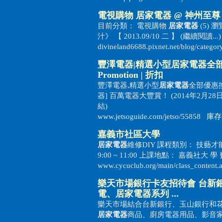
電視購物
居家電器
@ 神州至尊 月
目前分類： 電視購物
居家電器
(5) 
汁》 【 2013.09/10 二 】 (繼續閱讀
divineland6688.pixnet.net/blog/categ
豐澤電器|精選小型
居家電器
全部
Promotion | 折扣
豐澤電器,精選小型
居家電器
全部優惠換購價
器] 百萬電器大豐賞！ (2014年2月2
結)
www.jetsoguide.com/jetso/55858
庫存
嘉義市社區大學
居家電器
維修DIY 課程類別： 技藝才能 學 
9:00 ~ 11:00 上課地點： 嘉義社大 學 費：
www.cycuclub.org/main/class_content
樂天市場銀行卡友招待會 台新
電、
居家電器
系列 ...
樂天市場結合台新銀行、玉山銀行和
居家電器
商品、廚房電器用品、影音家電