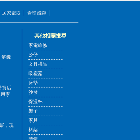
居家電器
看護照顧
其他相關搜尋
家電維修
公仔
) 解饞
文具禮品
吸塵器
床墊
購買后
沙發
無用家
保溫杯
架子
家具
發展，現
料架
時鐘