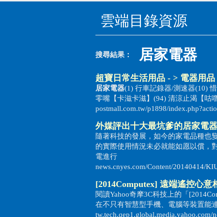
雲端目錄資源
居家電器
搜尋結果：
超寶日常生活用品 - > 電器用
居家電器
(1) 行車記錄器/測速器(10)
零嘴【卡滋卡滋】(94) 清涼止渴【咕嚕咕嚕
postmall.com.tw/p1898/index.php?acti
外媒評出十大最坑爹的
居家電
隨著科技的發展，如今的家電品種也
的實際使用情況未必就能如愿以償，對此
電進行
news.cnyes.com/Content/20140414/
[2014Computex] 遠端遙控心
閱讀Yahoo奇摩3C科技上的「[2014C
在不只有智慧型手機、電腦等裝置能連上網路
tw.tech.qep1.global.media.yahoo.com