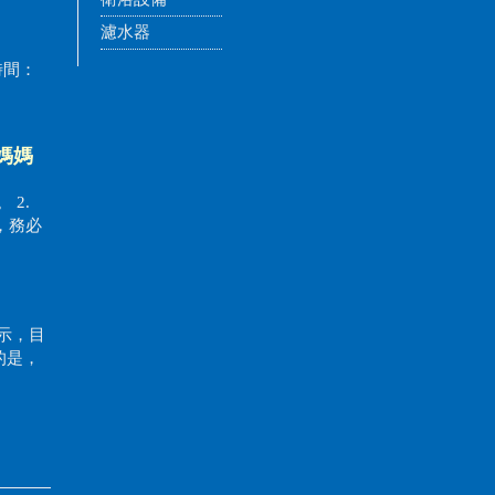
濾水器
決時間：
媽媽
2.
，務必
示，目
的是，