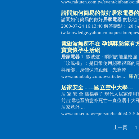
www.rakuten.com.tw/event/citibank/c
請問如何簡易的做好
居家電器
的
請問如何簡易的做好
居家電器
的接地 發
2009-07-24 16:13:40 解答贈點： 20 
tw.knowledge.yahoo.com/question/qu
電磁波無所不在 孕媽咪防範有方
寶寶懷孕生活網
居家電器
1. 微波爐：瞬間的能量較
「吹風機」：是日常使用頻率很高的電
與頭部、身體保持距離，先擦乾 ...
www.mombaby.com.tw/article/...
庫存
居家安全 - ---國立空中大學---
居 家 安 全 潘楊春子 現代人居
前台灣地區的意外死亡一直位居十大
居家意外 ...
www.nou.edu.tw/~person/health/4-3-
上一頁
1